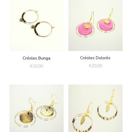
Créoles Dolorès
Créoles Bunga
€
20,00
€
10,00