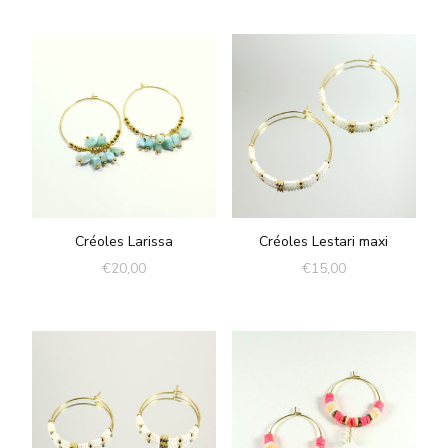
Créoles Larissa
Créoles Lestari maxi
€
20,00
€
15,00