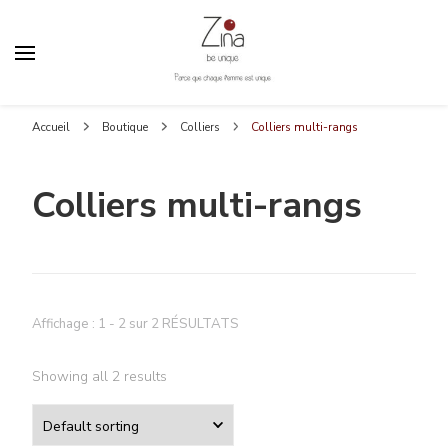
Zina Be Unique
Parce que chaque femme est unique
Accueil
Boutique
Colliers
Colliers multi-rangs
Colliers multi-rangs
Affichage : 1 - 2 sur 2 RÉSULTATS
Showing all 2 results