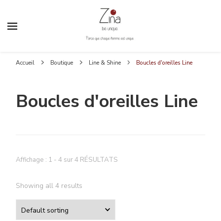
Zina Be Unique
Parce que chaque femme est unique
Accueil
Boutique
Line & Shine
Boucles d'oreilles Line
Boucles d'oreilles Line
Affichage : 1 - 4 sur 4 RÉSULTATS
Showing all 4 results