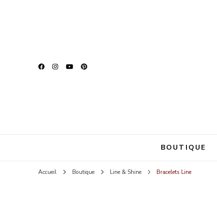
Zina Be U
Parce que chaque fem
BOUTIQUE
Accueil
Boutique
Line & Shine
Bracelets Line