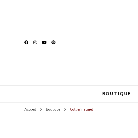
Zina Be U
Parce que chaque fem
BOUTIQUE
Accueil
Boutique
Collier naturel