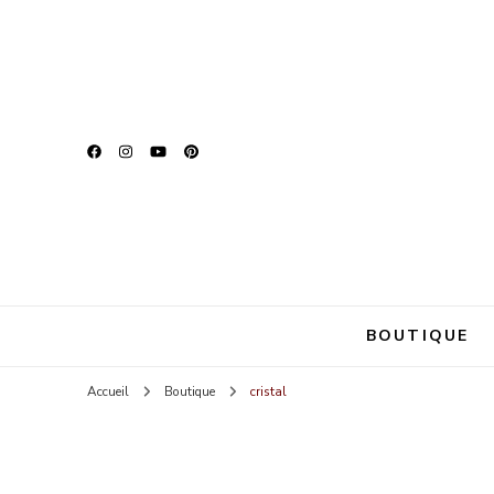
Zina Be U
Parce que chaque fem
BOUTIQUE
Accueil
Boutique
cristal