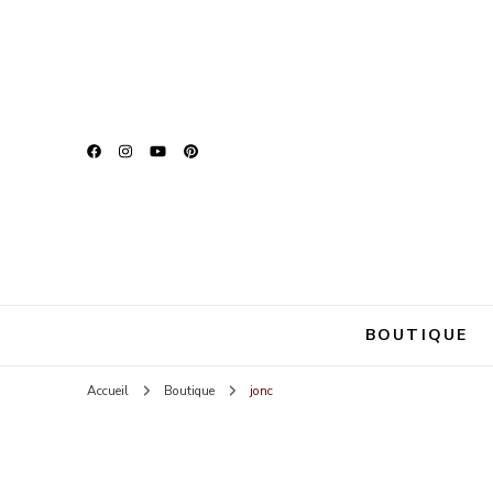
Zina Be U
Parce que chaque fem
BOUTIQUE
Accueil
Boutique
jonc