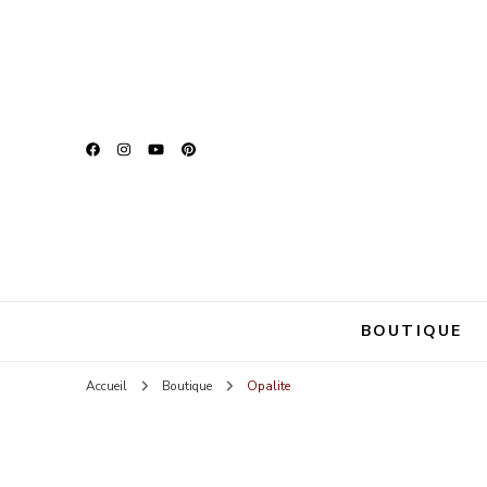
Zina Be U
Parce que chaque fem
BOUTIQUE
Accueil
Boutique
Opalite