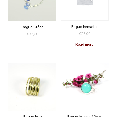
Bague hematite
Bague Grâce
€
25,00
€
32,00
Read more
Bague Inka
Bague Jeanne 12mm