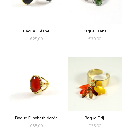
Bague Cléane
Bague Diana
€
25,00
€
30,00
Bague Elisabeth dorée
Bague Fidji
€
35,00
€
25,00