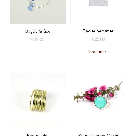
Bague hematite
Bague Grâce
€
25,00
€
32,00
Read more
Bague Inka
Bague Jeanne 12mm