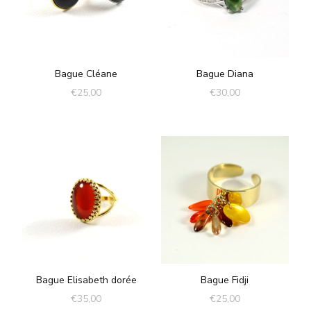
Bague Cléane
Bague Diana
€
25,00
€
30,00
Bague Elisabeth dorée
Bague Fidji
€
35,00
€
25,00