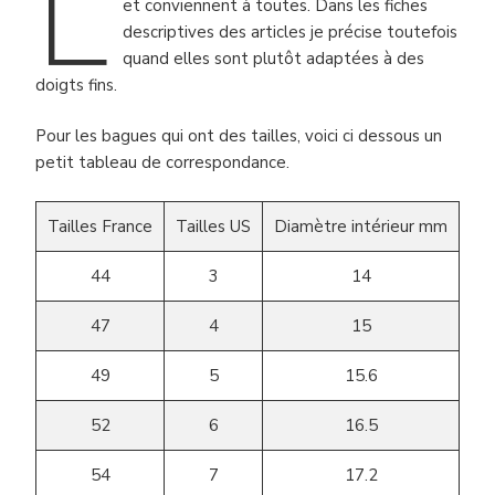
L
et conviennent à toutes. Dans les fiches
descriptives des articles je précise toutefois
quand elles sont plutôt adaptées à des
doigts fins.
Pour les bagues qui ont des tailles, voici ci dessous un
petit tableau de correspondance.
Tailles France
Tailles US
Diamètre intérieur mm
44
3
14
47
4
15
49
5
15.6
52
6
16.5
54
7
17.2