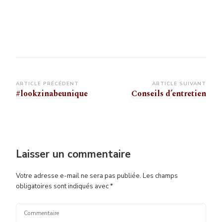
Navigation
ARTICLE PRÉCÉDENT
ARTICLE SUIVANT
#lookzinabeunique
Conseils d’entretien
d’article
Laisser un commentaire
Votre adresse e-mail ne sera pas publiée.
Les champs
obligatoires sont indiqués avec
*