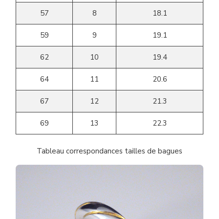
57
8
18.1
59
9
19.1
62
10
19.4
64
11
20.6
67
12
21.3
69
13
22.3
Tableau correspondances tailles de bagues