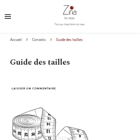
Zina Be Unique
Parce que chaque femme est unique
Accueil
Conseils
Guide des tailles
Guide des tailles
SUR
LAISSER UN COMMENTAIRE
GUIDE
DES
TAILLES