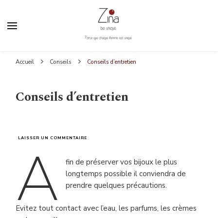
Zina Be Unique
Parce que chaque femme est unique
Accueil
Conseils
Conseils d’entretien
Conseils d’entretien
SUR
LAISSER UN COMMENTAIRE
A
CONSEILS
D’ENTRETIEN
fin de préserver vos bijoux le plus
longtemps possible il conviendra de
prendre quelques précautions.
Evitez tout contact avec l’eau, les parfums, les crèmes